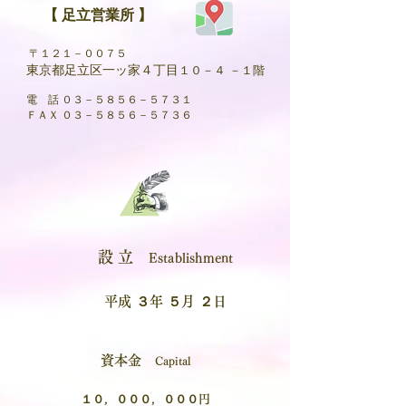
【 足立営業所 】
​ 〒１２１－００７５
東京都足立区一ッ家
４丁目
１０－４ －１階
電 話 ０３－５８５６－５７３１
ＦＡＸ ０３－５８５６－５７３６
設 立
Establishment
平成 ３年 ５月 ２日
資本金
Capital
１０，０００，０００円