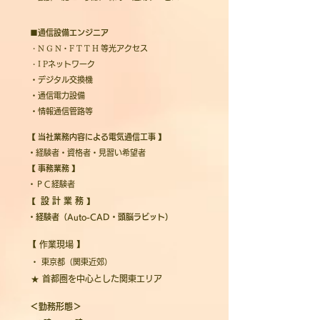
■通信設備エンジニア
・
N G N・F T T H
等光アクセス
・
I P
ネットワーク
・デジタル交換機
・通信電力設備
・情報通信管路等
【
当社業務内容による電気通信工事
】
・
経験者・資格者・見習い希望者
【
事務業務
】
・ＰＣ経験者
設 計 業 務
【
】
・経験者（Auto-CAD・頭脳ラビット）
【 作業現場 】
・ 東京都（関東近郊）
★ 首都圏を中心とした関東エリア
＜勤務形態＞