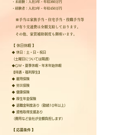
・未経験：入社3年・年収360万円
・経験者：入社3年・年収450万円
​
※
手当は家族手当・
住宅手当・
役職手当等
が有り交通費は全額支給しております。
その他、家賃補助制度も御座います。
【
休日休暇
】
◆ 休日：土・日・祝日
（土曜日については隔週）
◆
GW・夏季休暇・年末年始休暇
【待遇・福利厚生】
◆ 雇用保険
◆ 労災保険
◆ 健康保険
◆ 厚生年金保険
◆ 退職金制度あり（勤続10年以上）
◆ 資格取得支援あり
（費用など会社が全額負担します）
【
応募条件
】