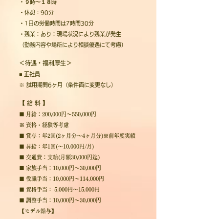
・
９時～１８時
・休憩：90分
・1日の労働時間は7時間30分
・残業：あり：
現場状況により残業が発生
（勤務内容や場所により相談優遇にて考慮）
＜待遇・福利厚生＞
■
正社員
※ 試用期間6ヶ月（条件面に変更なし）
【 給 料 】
■ 月給：200,000円～550,000円
※ 資格・経験等考慮
■ 賞与：年2回(2ヶ月分～4ヶ月分)
※前年度実績
■ 昇給：年1回(～10,000円/月)
■ 交通費：支給(月額30,000円迄)
■ 家族手当：10,000円～30,000円
■ 役職手当：10,000円～114,000円
■ 資格手当： 5,000円～15,000円
■ 調整手当：10,000円～30,000円
【モデル給与】