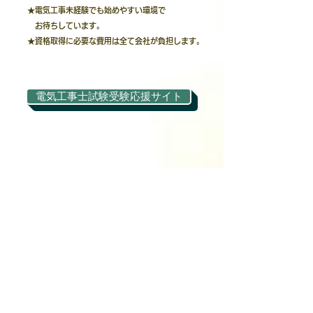
★電気工事未経験でも始めやすい環境で
お待ちしています。
★資格取得に必要な費用は全て
会社が負担します。
電気工事士試験受験応援サイト
＜待遇・福利厚生＞
・土曜隔週・日曜・祝日・GW・夏期休暇
・年末年始休暇・有給休暇
・雇用保険・労災保険・健康保険
・厚生年金保険
・通勤手当（車通勤可：駐車場有）
・残業代支給