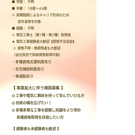
■ 学歴： 不問
■ 年齢： 18歳〜44歳
※ 長期勤続によるキャリア形成のため
若年者等を対象
■ 経験： 不問
※ 電気工事士（第1種・第2種）取得者
★ 電気工事経験者大歓迎【資格手当支給】
※ 資格不問・無資格者も大歓迎
(会社負担で国家資格取得可能)
・多種資格支援制度有り
・社宅補助制度有り
・車通勤有り
【
事業拡大に伴う増員募集
】
工事や電気に興味を持って学んでいける方
◎
技術の幅を広げたい！
◎
多種多様な工事を経験し知識を
より深め
◎
各種資格取得を目指したい方
【
経験者も未経験者も歓迎
】