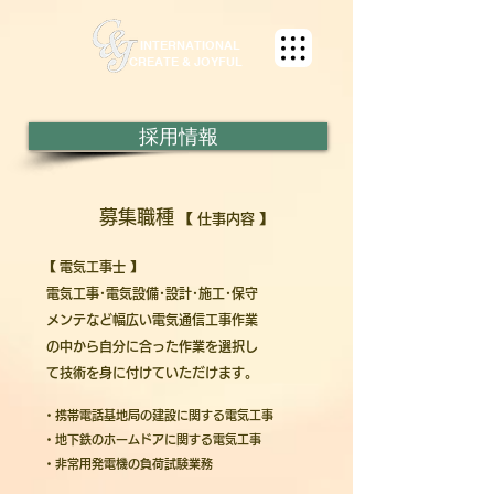
INTERNATIONAL
CREATE & JOYFUL
採用情報
募集職種
【
仕事内容
】
【
電気工事士
】
電気工事･電気設備･設計･施工･保守
メンテなど幅広い電気通信工事作業
の中から自分に合った作業を選択し
て技術を身に付けていただけます。
・携帯電話基地局の建設に関する電気工事
・地下鉄のホームドアに関する電気工事
・非常用発電機の負荷試験業務