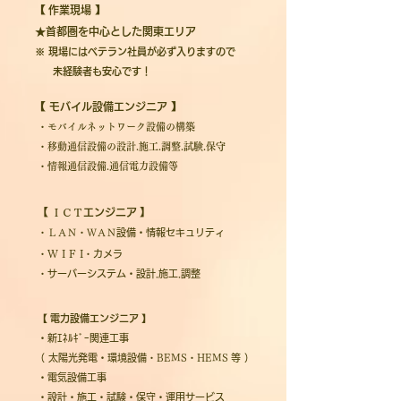
【
作業現場
】
★
首都圏を中心とした関東エリア
※ 現場にはベテラン社員が必ず入りますので
未経験者も安心です！
【
モバイル設備エンジニア
】
・モバイルネットワーク設備の構築
・移動通信設備の設計.施工.調整.試験.保守
・情報通信設備.通信電力設備等
【
ＩＣＴ
エンジニア
】
・ＬＡＮ・ＷＡＮ
設備・情報セキュリティ
Ｗ I F I
・
・
カメラ
・
サーバーシステム・設計.施工.調整
【
電力設備エンジニア
】
・新ｴﾈﾙｷﾞｰ関連工事
（ 太陽光発電・環境設備
・BEMS・HEMS
等 ）
・電気設備工事
・設計・施工・試験・保守・運用サービス